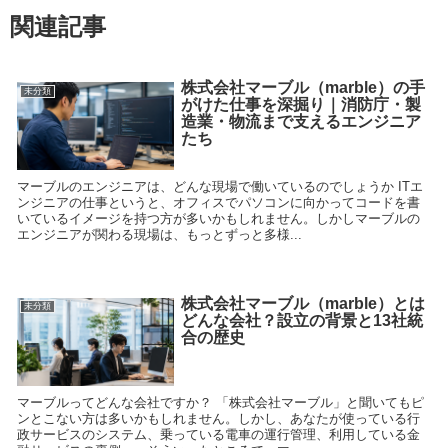
関連記事
株式会社マーブル（marble）の手
未分類
がけた仕事を深掘り｜消防庁・製
造業・物流まで支えるエンジニア
たち
マーブルのエンジニアは、どんな現場で働いているのでしょうか ITエ
ンジニアの仕事というと、オフィスでパソコンに向かってコードを書
いているイメージを持つ方が多いかもしれません。しかしマーブルの
エンジニアが関わる現場は、もっとずっと多様...
株式会社マーブル（marble）とは
未分類
どんな会社？設立の背景と13社統
合の歴史
マーブルってどんな会社ですか？ 「株式会社マーブル」と聞いてもピ
ンとこない方は多いかもしれません。しかし、あなたが使っている行
政サービスのシステム、乗っている電車の運行管理、利用している金