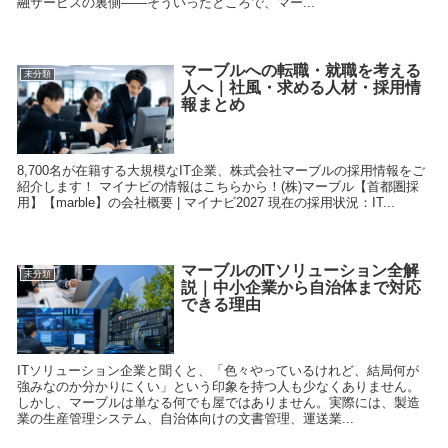
融サービスの裏側——そういったところで、マー...
マーブルへの転職・就職を考える
未分類
人へ｜社風・求める人材・採用情
報まとめ
8,700名が在籍する大規模なIT企業、株式会社マーブルの採用情報をご
紹介します！ マイナビの情報はこちらから！(株)マーブル【首都圏採
用】【marble】の会社概要 | マイナビ2027 現在の採用状況：IT...
マーブルのITソリューション全解
未分類
説｜中小企業から自治体まで対応
できる理由
ITソリューション企業と聞くと、「色々やっているけれど、結局何が
強みなのか分かりにくい」という印象を持つ人も少なくありません。
しかし、マーブルは単なる何でも屋ではありません。実際には、製造
業の生産管理システム、自治体向けの文書管理、運送業...