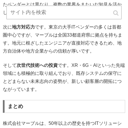
たベンダーとは異なり、複数の業界をまたいだ知見を活か
した提案ができるのが強みです。
次に
地方対応力
です。東京の大手ITベンダーの多くは首都
圏中心ですが、マーブルは全国33都道府県に拠点を持ちま
す。地元に根ざしたエンジニアが直接対応できるため、地
方自治体や地方企業からの信頼が厚いです。
そして
次世代技術への投資
です。XR・6G・AIといった先端
領域にも積極的に取り組んでおり、既存システムの保守に
とどまらない未来志向の姿勢が、新しい顧客層の開拓につ
ながっています。
まとめ
株式会社マーブルは、50年以上の歴史を持つITソリューシ