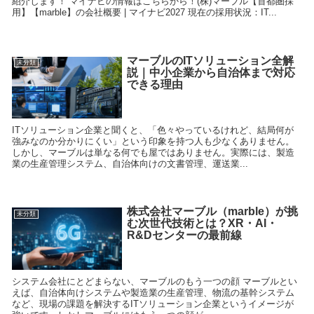
紹介します！ マイナビの情報はこちらから！(株)マーブル【首都圏採
用】【marble】の会社概要 | マイナビ2027 現在の採用状況：IT...
マーブルのITソリューション全解
未分類
説｜中小企業から自治体まで対応
できる理由
ITソリューション企業と聞くと、「色々やっているけれど、結局何が
強みなのか分かりにくい」という印象を持つ人も少なくありません。
しかし、マーブルは単なる何でも屋ではありません。実際には、製造
業の生産管理システム、自治体向けの文書管理、運送業...
株式会社マーブル（marble）が挑
未分類
む次世代技術とは？XR・AI・
R&Dセンターの最前線
システム会社にとどまらない、マーブルのもう一つの顔 マーブルとい
えば、自治体向けシステムや製造業の生産管理、物流の基幹システム
など、現場の課題を解決するITソリューション企業というイメージが